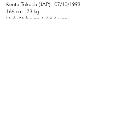
Kenta Tokuda (JAP) - 07/10/1993 -
166 cm - 73 kg
Daiki Nakajima (JAP, 4 caps) -
25/03/1996 - 171 cm - 79 kg
Itsuki Kamimura (JAP, 2 caps) -
13/12/2002 - 168 cm - 71 kg
Grant Williams (SA, 28 caps) -
22/07/1996 - 174 cm - 80 kg
1/2 d'ouvertures
Akihiro Shimizu (JAP) - 18/02/1995 -
175 cm - 84 kg
Lee Seung Sin
(JAP, 29 caps) -
13/01/2001 - 176 cm - 88 kg
Bryn Gatland (NZ) - 10/05/1995 - 178
cm - 88 kg
Daisuke Ito (JAP) - 15/07/2001 - 179
cm - 87 kg