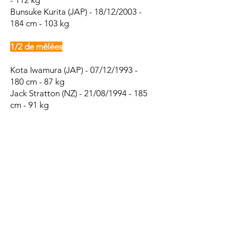
- 112 kg
Bunsuke Kurita (JAP) - 18/12/2003 -
184 cm - 103 kg
1/2 de mêlées
Kota Iwamura (JAP) - 07/12/1993 -
180 cm - 87 kg
Jack Stratton (NZ) - 21/08/1994 - 185
cm - 91 kg
Yoshiki Yoshioka (JAP) - 17/03/2001 -
167 cm - 75 kg
Brad Weber (NZ, 18 caps) -
17/01/1991 - 172 cm - 75 kg
Dai Kawahara (JAP) - 18/02/2004 -
173 cm - 76 kg
1/2 d'ouvertures
Shinnosuke Yamashita (JAP) -